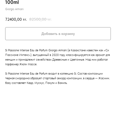
100ml
Giorgio Armani
72400,00
тг.
82500,00
тг.
Добавить в корзину
Si Passione Intense Eau de Parfum Giorgio Armani (в Казахстане известен как «Си
Пассионе Интенс»), выпущенный в 2020 году, классифицируется как аромат для
женщин и принадлежит семействам Древесные и Цветочные. Над ним работал
парфюмер Жюли Массе.
Si Passione Intense Eau de Parfum входит в коллекцию Si. Состав композиции
Черная смородина образует стартовый аккорд композиции, в сердце ─ Жасмин;
базу составляет Кедр, Мускус, Пачули и Ваниль.