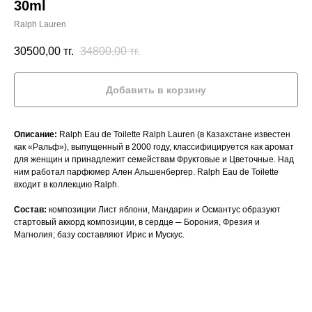
30ml
Ralph Lauren
30500,00
тг.
34800,00
тг.
Добавить в корзину
Описание:
Ralph Eau de Toilette Ralph Lauren (в Казахстане известен
как «Ральф»), выпущенный в 2000 году, классифицируется как аромат
для женщин и принадлежит семействам Фруктовые и Цветочные. Над
ним работал парфюмер Ален Альшенбергер. Ralph Eau de Toilette
входит в коллекцию Ralph.
Состав:
композиции Лист яблони, Мандарин и Османтус образуют
стартовый аккорд композиции, в сердце ─ Борония, Фрезия и
Магнолия; базу составляют Ирис и Мускус.