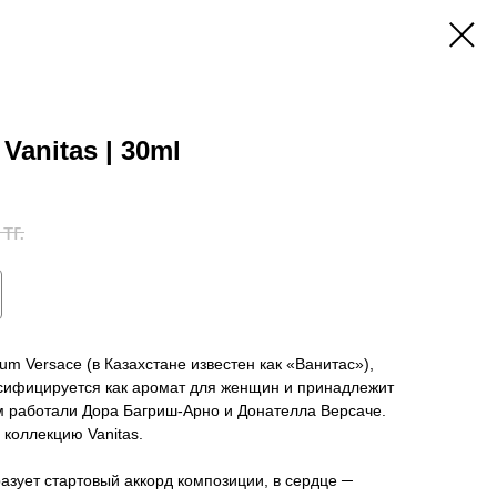
anitas | 30ml
тг.
fum Versace (в Казахстане известен как «Ванитас»),
ссифицируется как аромат для женщин и принадлежит
м работали Дора Багриш-Арно и Донателла Версаче.
 коллекцию Vanitas.
зует стартовый аккорд композиции, в сердце ─