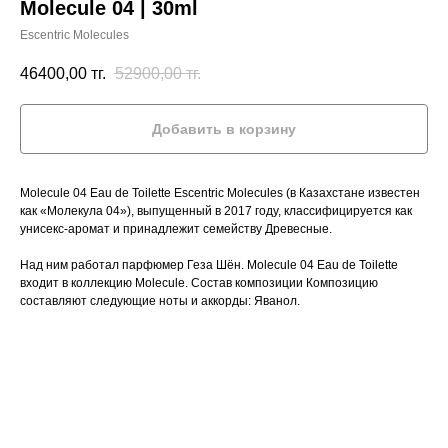
Molecule 04 | 30ml
Escentric Molecules
46400,00
тг.
52900,00
тг.
Добавить в корзину
Molecule 04 Eau de Toilette Escentric Molecules (в Казахстане известен
как «Молекула 04»), выпущенный в 2017 году, классифицируется как
унисекс-аромат и принадлежит семейству Древесные.
Над ним работал парфюмер Геза Шён. Molecule 04 Eau de Toilette
входит в коллекцию Molecule. Состав композиции Композицию
составляют следующие ноты и аккорды: Яванол.