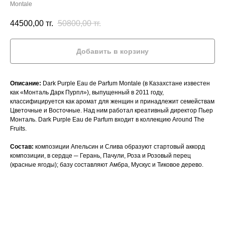
Montale
44500,00
тг.
50800,00
тг.
Добавить в корзину
Описание:
Dark Purple Eau de Parfum Montale (в Казахстане известен
как «Монталь Дарк Пурпл»), выпущенный в 2011 году,
классифицируется как аромат для женщин и принадлежит семействам
Цветочные и Восточные. Над ним работал креативный директор Пьер
Монталь. Dark Purple Eau de Parfum входит в коллекцию Around The
Fruits.
Состав:
композиции Апельсин и Слива образуют стартовый аккорд
композиции, в сердце ─ Герань, Пачули, Роза и Розовый перец
(красные ягоды); базу составляют Амбра, Мускус и Тиковое дерево.