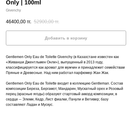
Only | 100ml
Givenchy
46400,00
тг.
52900,00
тг.
Добавить в корзину
Gentlemen Only Eau de Toilette Givenchy (в Казахстане известен как
«Живанши Джентльмен Онли»), выпущенный в 2013 году,
классифицируется как аромат для мужчин и принадлежит семействам
Пряные и Древесные. Над ним работал парфюмер Жан Жак.
Gentlemen Only Eau de Toilette входит в коллекцию Gentleman. Состав
композиции Береза, Бергамот, Мандарин, Мускатный орех и Розовый
перец (красные ягоды) образуют стартовый аккорд композиции, в
сердце ─ Элеми, Кедр, Лист фиалки, Пачули и Ветивер; базу
составляют Ладан и Мускус.