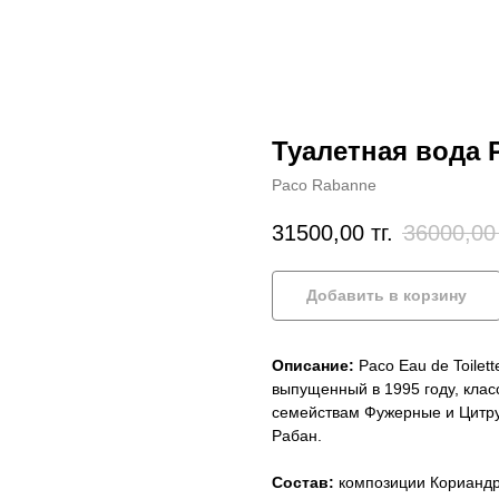
Туалетная вода 
Paco Rabanne
31500,00
тг.
36000,00
Добавить в корзину
Описание:
Paco Eau de Toilet
выпущенный в 1995 году, клас
семействам Фужерные и Цитру
Рабан.
Состав:
композиции Кориандр