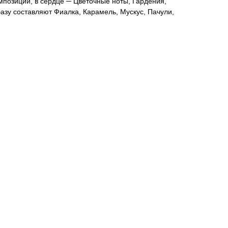
мпозиции, в сердце ─ Цветочные ноты, Гардения,
базу составляют Фиалка, Карамель, Мускус, Пачули,