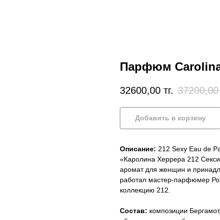
Парфюм Carolina 
32600,00
тг.
37200,00
Добавить в корзину
Описание:
212 Sexy Eau de Pa
«Каролина Херрера 212 Секси»
аромат для женщин и принадл
работал мастер-парфюмер Розе
коллекцию 212.
Состав:
композиции Бергамот,