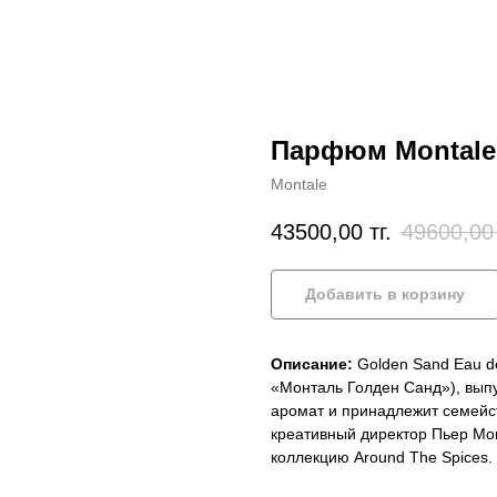
Парфюм Montale 
Montale
43500,00
тг.
49600,00
Добавить в корзину
Описание:
Golden Sand Eau de
«Монталь Голден Санд»), выпу
аромат и принадлежит семейс
креативный директор Пьер Мон
коллекцию Around The Spices.