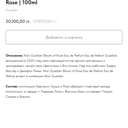
Rose | 100ml
Guerlain
50300,00
тг.
57400,00
тг.
Добавить в корзину
Описание:
Mon Guerlain Bloom of Rose Eau de Parfum Eau de Parfum Guerlain,
выпущенный в 2020 году, классифицируется как аромат для женщин и
принадлежит семействам Цветочные и Восточные. Над ним работали Тьерри
Вассер и Дельфин Йельк. Mon Guerlain Bloom of Rose Eau de Parfum Eau de
Parfum входит в коллекцию Mon Guerlain.
Состав:
композиции Бергамот, Груша и Роза образуют стартовый аккорд
композиции, в сердце ─ Лаванда, Роза и Жасмин; базу составляют Пачули,
Сандал и Ваниль.