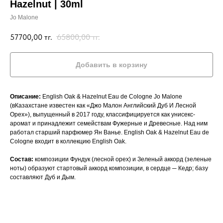
Hazelnut | 30ml
Jo Malone
57700,00
тг.
65800,00
тг.
Добавить в корзину
Описание:
English Oak & Hazelnut Eau de Cologne Jo Malone
(вКазахстане известен как «Джо Малон Английский Дуб И Лесной
Орех»), выпущенный в 2017 году, классифицируется как унисекс-
аромат и принадлежит семействам Фужерные и Древесные. Над ним
работал старший парфюмер Ян Ванье. English Oak & Hazelnut Eau de
Cologne входит в коллекцию English Oak.
Состав:
композиции Фундук (лесной орех) и Зеленый аккорд (зеленые
ноты) образуют стартовый аккорд композиции, в сердце ─ Кедр; базу
составляют Дуб и Дым.