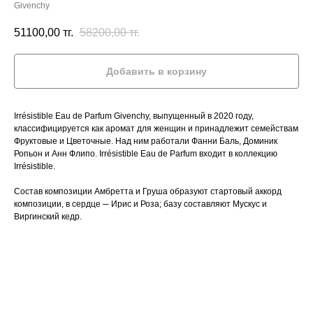
Givenchy
51100,00
тг.
58200,00
тг.
Добавить в корзину
Irrésistible Eau de Parfum Givenchy, выпущенный в 2020 году,
классифицируется как аромат для женщин и принадлежит семействам
Фруктовые и Цветочные. Над ним работали Фанни Баль, Доминик
Ропьон и Анн Флипо. Irrésistible Eau de Parfum входит в коллекцию
Irrésistible.
Состав композиции Амбретта и Груша образуют стартовый аккорд
композиции, в сердце ─ Ирис и Роза; базу составляют Мускус и
Виргинский кедр.