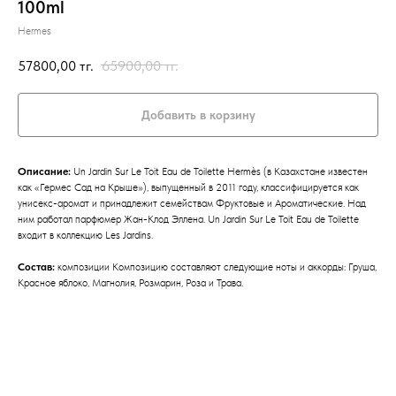
100ml
Hermes
57800,00
тг.
65900,00
тг.
Добавить в корзину
Описание:
Un Jardin Sur Le Toit Eau de Toilette Hermès (в Казахстане известен
как «Гермес Сад на Крыше»), выпущенный в 2011 году, классифицируется как
унисекс-аромат и принадлежит семействам Фруктовые и Ароматические. Над
ним работал парфюмер Жан-Клод Эллена. Un Jardin Sur Le Toit Eau de Toilette
входит в коллекцию Les Jardins.
Состав:
композиции Композицию составляют следующие ноты и аккорды: Груша,
Красное яблоко, Магнолия, Розмарин, Роза и Трава.