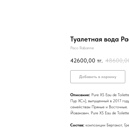
Туалетная вода Pa
Paco Rabanne
42600,00
тг.
48600,0
Добавить в корзину
Описание:
Pure XS Eau de Toilet
Пур ХС»), выпущенный в 2017 год
семействам Пряные и Восточные.
Йованович. Pure XS Eau de Toilett
Состав:
композиции Бергамот, Гре