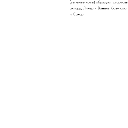
(зеленые ноты) образуют стартов
аккорд, Ликёр и Ваниль; базу со
и Сахар.