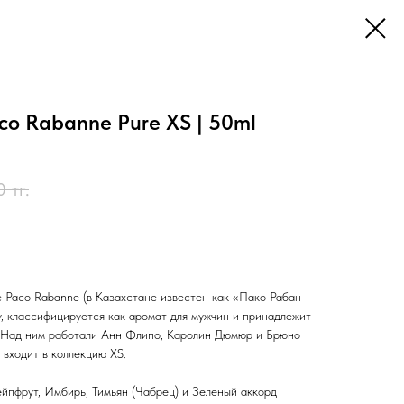
co Rabanne Pure XS | 50ml
0
тг.
te Paco Rabanne (в Казахстане известен как «Пако Рабан
у, классифицируется как аромат для мужчин и принадлежит
 Над ним работали Анн Флипо, Каролин Дюмюр и Брюно
e входит в коллекцию XS.
йпфрут, Имбирь, Тимьян (Чабрец) и Зеленый аккорд