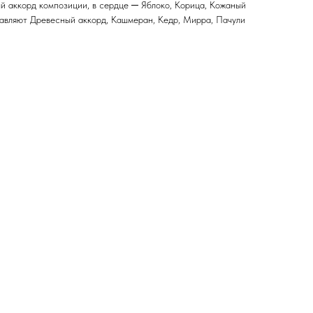
ый аккорд композиции, в сердце ─ Яблоко, Корица, Кожаный
ставляют Древесный аккорд, Кашмеран, Кедр, Мирра, Пачули