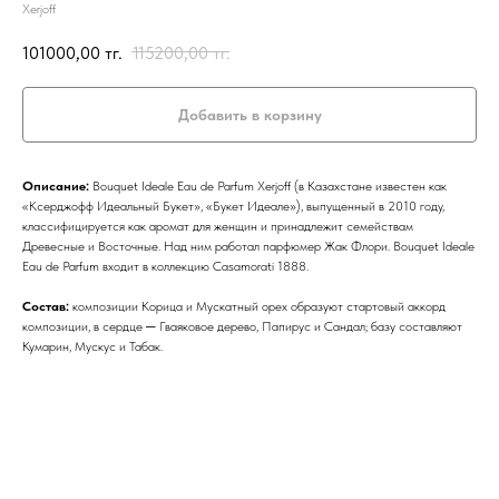
Xerjoff
101000,00
тг.
115200,00
тг.
Добавить в корзину
Описание:
Bouquet Ideale Eau de Parfum Xerjoff (в Казахстане известен как
«Ксерджофф Идеальный Букет», «Букет Идеале»), выпущенный в 2010 году,
классифицируется как аромат для женщин и принадлежит семействам
Древесные и Восточные. Над ним работал парфюмер Жак Флори. Bouquet Ideale
Eau de Parfum входит в коллекцию Casamorati 1888.
Состав:
композиции Корица и Мускатный орех образуют стартовый аккорд
композиции, в сердце ─ Гваяковое дерево, Папирус и Сандал; базу составляют
Кумарин, Мускус и Табак.