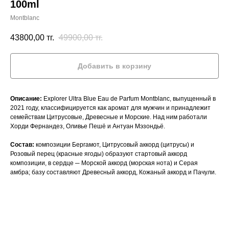
100ml
Montblanc
43800,00
тг.
49900,00
тг.
Добавить в корзину
Описание:
Explorer Ultra Blue Eau de Parfum Montblanc, выпущенный в
2021 году, классифицируется как аромат для мужчин и принадлежит
семействам Цитрусовые, Древесные и Морские. Над ним работали
Хорди Фернандез, Оливье Пешё и Антуан Мэзондьё.
Состав:
композиции Бергамот, Цитрусовый аккорд (цитрусы) и
Розовый перец (красные ягоды) образуют стартовый аккорд
композиции, в сердце ─ Морской аккорд (морская нота) и Серая
амбра; базу составляют Древесный аккорд, Кожаный аккорд и Пачули.