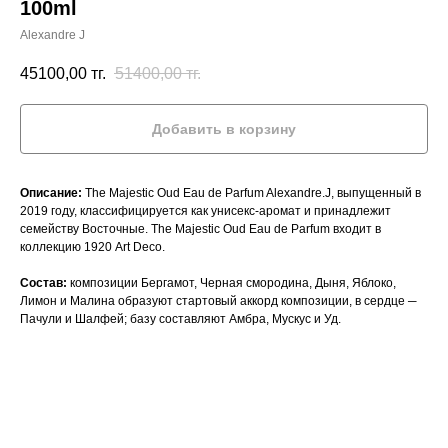
100ml
Alexandre J
45100,00
тг.
51400,00
тг.
Добавить в корзину
Описание:
The Majestic Oud Eau de Parfum Alexandre.J, выпущенный в
2019 году, классифицируется как унисекс-аромат и принадлежит
семейству Восточные. The Majestic Oud Eau de Parfum входит в
коллекцию 1920 Art Deco.
Состав:
композиции Бергамот, Черная смородина, Дыня, Яблоко,
Лимон и Малина образуют стартовый аккорд композиции, в сердце ─
Пачули и Шалфей; базу составляют Амбра, Мускус и Уд.