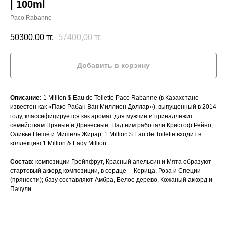
| 100ml
Paco Rabanne
50300,00
тг.
57400,00
тг.
Добавить в корзину
Описание:
1 Million $ Eau de Toilette Paco Rabanne (в Казахстане
известен как «Пако Рабан Ван Миллион Доллар»), выпущенный в 2014
году, классифицируется как аромат для мужчин и принадлежит
семействам Пряные и Древесные. Над ним работали Кристоф Рейно,
Оливье Пешё и Мишель Жирар. 1 Million $ Eau de Toilette входит в
коллекцию 1 Million & Lady Million.
Состав:
композиции Грейпфрут, Красный апельсин и Мята образуют
стартовый аккорд композиции, в сердце ─ Корица, Роза и Специи
(пряности); базу составляют Амбра, Белое дерево, Кожаный аккорд и
Пачули.