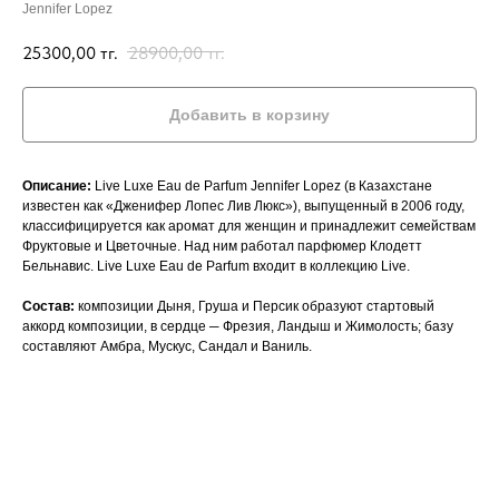
Jennifer Lopez
25300,00
тг.
28900,00
тг.
Добавить в корзину
Описание:
Live Luxe Eau de Parfum Jennifer Lopez (в Казахстане
известен как «Дженифер Лопес Лив Люкс»), выпущенный в 2006 году,
классифицируется как аромат для женщин и принадлежит семействам
Фруктовые и Цветочные. Над ним работал парфюмер Клодетт
Бельнавис. Live Luxe Eau de Parfum входит в коллекцию Live.
Состав:
композиции Дыня, Груша и Персик образуют стартовый
аккорд композиции, в сердце ─ Фрезия, Ландыш и Жимолость; базу
составляют Амбра, Мускус, Сандал и Ваниль.