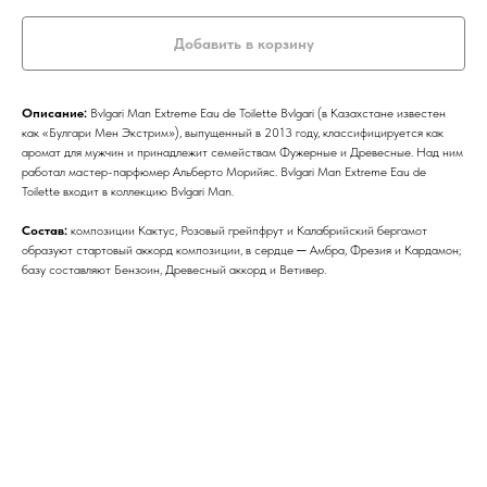
Добавить в корзину
Описание:
Bvlgari Man Extreme Eau de Toilette Bvlgari (в Казахстане известен
как «Булгари Мен Экстрим»), выпущенный в 2013 году, классифицируется как
аромат для мужчин и принадлежит семействам Фужерные и Древесные. Над ним
работал мастер-парфюмер Альберто Морийяс. Bvlgari Man Extreme Eau de
Toilette входит в коллекцию Bvlgari Man.
Состав:
композиции Кактус, Розовый грейпфрут и Калабрийский бергамот
образуют стартовый аккорд композиции, в сердце ─ Амбра, Фрезия и Кардамон;
базу составляют Бензоин, Древесный аккорд и Ветивер.