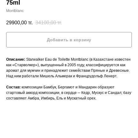
75ml
Montblanc
29900,00
тг.
34100,00
тг.
Добавить в корзину
Описание:
Starwalker Eau de Toilette Montblanc (в Казахстане известен
как «Старволкер»), выпущенный в 2005 году, классифицируется как
аромат для мужчин и принадлежит семействам Пряные и Древесные.
Над ним работали Мишель Альмерак и Францрудольф Ленерт.
Состав:
композиции Бамбук, Бергамот и Мандарин образуют
стартовый аккорд композиции, в сердце ─ Кедр, Мускус и Сандал; базу
составляют Амбра, Имбирь, Ель и Мускатный орех.