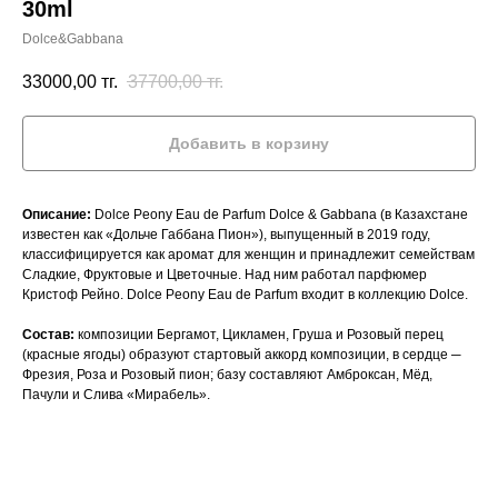
30ml
Dolce&Gabbana
33000,00
тг.
37700,00
тг.
Добавить в корзину
Описание:
Dolce Peony Eau de Parfum Dolce & Gabbana (в Казахстане
известен как «Дольче Габбана Пион»), выпущенный в 2019 году,
классифицируется как аромат для женщин и принадлежит семействам
Сладкие, Фруктовые и Цветочные. Над ним работал парфюмер
Кристоф Рейно. Dolce Peony Eau de Parfum входит в коллекцию Dolce.
Состав:
композиции Бергамот, Цикламен, Груша и Розовый перец
(красные ягоды) образуют стартовый аккорд композиции, в сердце ─
Фрезия, Роза и Розовый пион; базу составляют Амброксан, Мёд,
Пачули и Слива «Мирабель».